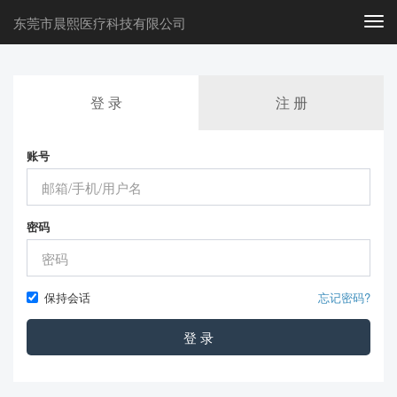
东莞市晨熙医疗科技有限公司
Togg
navi
登 录
注 册
账号
密码
保持会话
忘记密码?
登 录